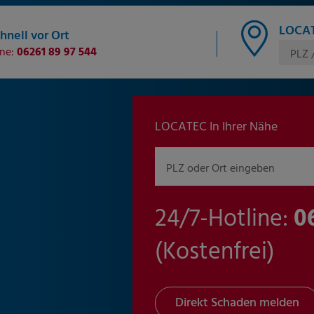
LOCAT
hnell vor Ort
ine:
06261 89 97 544
PLZ 
LOCATEC In Ihrer Nähe
PLZ oder Ort eingeben
24/7-Hotline:
0
(Kostenfrei)
Direkt Schaden melden