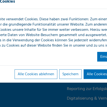
 Cookies
 von über 95 % erreichen. Das
den Schaden.
ite verwendet Cookies. Diese haben zwei Funktionen: Zum einen 
für die grundlegende Funktionalität unserer Website. Zum andere
 Cookies unsere Inhalte für Sie immer weiter verbessern. Hierzu w
erte Daten von Website-Besuchern gesammelt und ausgewertet.
ick
Erweiterte Ser
s in die Verwendung der Cookies können Sie jederzeit widerrufen
 zu Cookies auf dieser Website finden Sie in unserer
und zu uns 
überregionale
Ein
Key-Account-Manag
Alle Cookies ablehnen
Speichern
Alle Cookies
Zentrale Auftragsabw
Reporting zur Erfolgsk
Digitalisierung & Ver