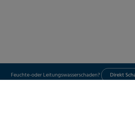
Feuchte-oder Leitungswasserschaden?
Direkt Sc
LECKORTUNG
UNSER 
Leckortung in Gebäuden
Schade
Leckortung im Außenbereich
Leckor
Leckortung am Flachdach
Schad