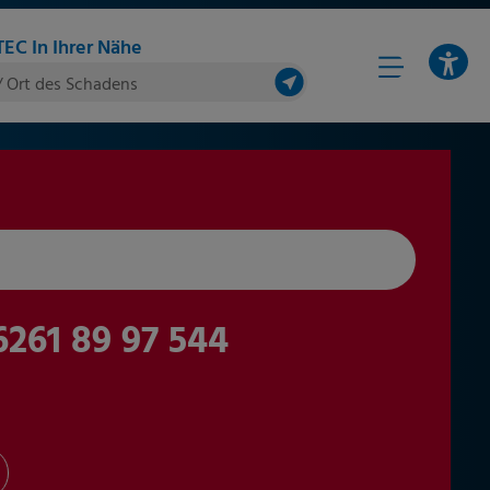
EC In Ihrer Nähe
/ Ort des Schadens
6261 89 97 544