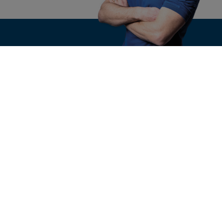
KONTAKT
n
Ihre Anfrage
nsgruppe
e