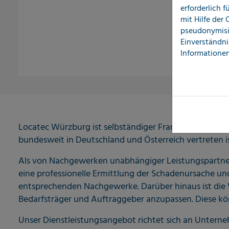
erforderlich 
mit Hilfe der
pseudonymisi
Einverständni
Informationen
Locatec Würzburg ist selbständiger Franchisepartner
bundesweit in Deutschland und Österreich vertreten is
Als von Nachgewerken unabhängiger Leistungspartner u
eine professionelle Ermittlung der Schadenursache un
entsprechenden Nachgewerke. Darüber hinaus ist die W
Bedarfsträger und Auftraggeber anzupassen. Diese kön
Unser Dienstleistungsangebot richtet sich an Unter