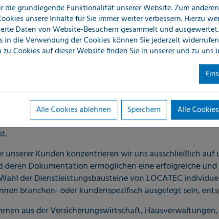
für die grundlegende Funktionalität unserer Website. Zum andere
am Wochenende und an Feiertagen
 Cookies unsere Inhalte für Sie immer weiter verbessern. Hierzu w
erreichen Sie uns über unsere kostenlose
erte Daten von Website-Besuchern gesammelt und ausgewertet.
s in die Verwendung der Cookies können Sie jederzeit widerrufen
Hotline
0800 56 22 832
rund um die Uhr!
 zu Cookies auf dieser Website finden Sie in unserer
und zu uns 
Ein
Alle Cookies ablehnen
Speichern
Alle Cookies
 der Locatec Ortungstechnik GmbH, welche mit mehr als 60
t.
nserer Kunden konzentrieren wir uns ausschließlich auf un
d deren Dokumentation ermöglichen eine erfolgreiche und 
ahl der Dienstleistungsbausteine von LOCATEC individuell
nen branchen- oder kundenspezifisch ausgelegt sein, ents
nehmen aus der Versicherungswirtschaft, Hausverwaltunge