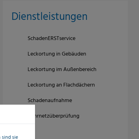
Dienstleistungen
SchadenERSTservice
Leckortung in Gebäuden
Leckortung im Außenbereich
Leckortung an Flachdächern
Schadenaufnahme
Rohrnetzüberprüfung
sind sie