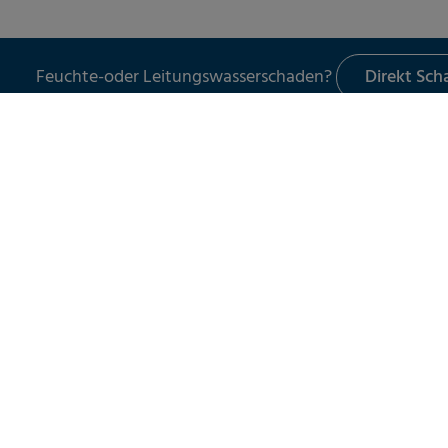
Feuchte-oder Leitungswasserschaden?
Direkt Sc
LECKORTUNG
UNSER 
Leckortung in Gebäuden
Schade
Leckortung im Außenbereich
Leckor
Leckortung am Flachdach
Schad
Leitun
Wasser
Spezia
Servic
Schad