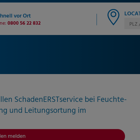
LOCAT
hnell vor Ort
ine:
0800 56 22 832
PLZ 
llen SchadenERSTservice bei Feuchte-
ng und Leitungsortung im
den melden