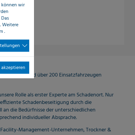
n können wir
erden
 Das
. Weitere
im
.
stellungen
 akzeptieren
 Standorten und über 200 Einsatzfahrzeugen
sere Rolle als erster Experte am Schadenort. Nur
effiziente Schadenbeseitigung durch die
 an die Bedürfnisse der unterschiedlichen
prechend individueller Absprache.
n, Facility-Management-Unternehmen, Trockner &