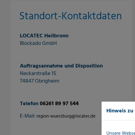
Standort-Kontaktdaten
LOCATEC Heilbronn
Blockado GmbH
Auftragsannahme und Disposition
Neckarstraße 15
74847 Obrigheim
Telefon
06261 89 97 544
Hinweis zu
E-Mail:
region-wuerzburg@locatec.de
Unsere Webse